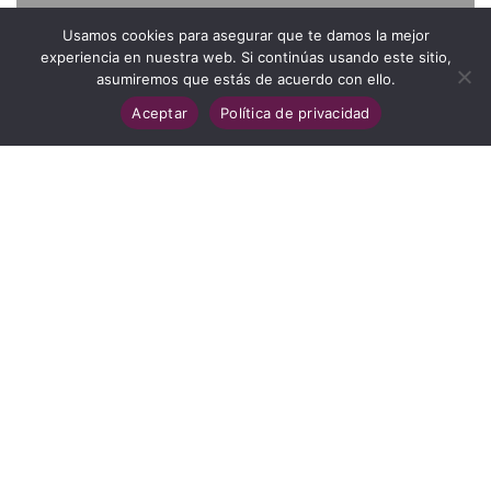
Usamos cookies para asegurar que te damos la mejor
experiencia en nuestra web. Si continúas usando este sitio,
asumiremos que estás de acuerdo con ello.
Aceptar
Política de privacidad
Sin categoría
Too many products, too many
messages, too much competition